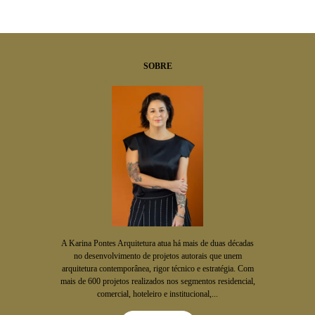
SOBRE
A Karina Pontes Arquitetura atua há mais de duas décadas
no desenvolvimento de projetos autorais que unem
arquitetura contemporânea, rigor técnico e estratégia. Com
mais de 600 projetos realizados nos segmentos residencial,
comercial, hoteleiro e institucional,...