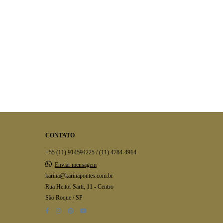
CONTATO
+55 (11) 914594225 / (11) 4784-4914
Enviar mensagem
karina@karinapontes.com.br
Rua Heitor Sarti, 11 - Centro
São Roque / SP