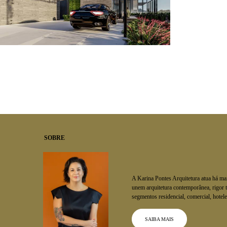
0
SOBRE
A Karina Pontes Arquitetura atua há ma
unem arquitetura contemporânea, rigor t
segmentos residencial, comercial, hoteleir
SAIBA MAIS