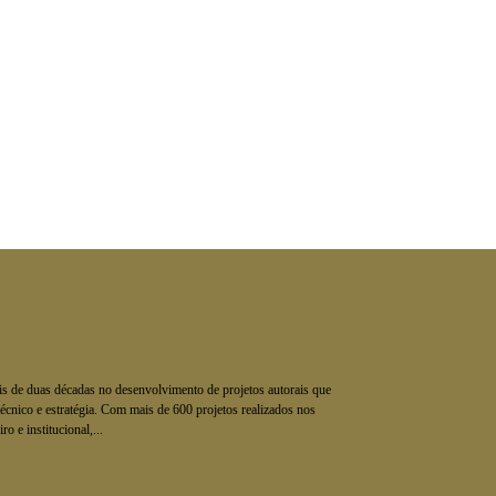
is de duas décadas no desenvolvimento de projetos autorais que
écnico e estratégia. Com mais de 600 projetos realizados nos
o e institucional,...