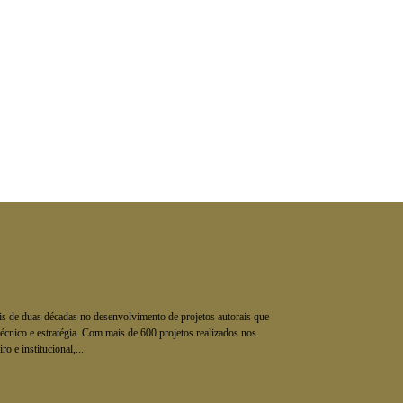
is de duas décadas no desenvolvimento de projetos autorais que
écnico e estratégia. Com mais de 600 projetos realizados nos
o e institucional,...