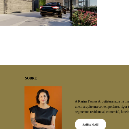
0
SOBRE
A Karina Pontes Arquitetura atua há ma
unem arquitetura contemporânea, rigor t
segmentos residencial, comercial, hoteleir
SAIBA MAIS