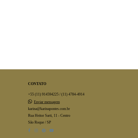
CONTATO
+55 (11) 914594225 / (11) 4784-4914
Enviar mensagem
karina@karinapontes.com.br
Rua Heitor Sarti, 11 - Centro
São Roque / SP