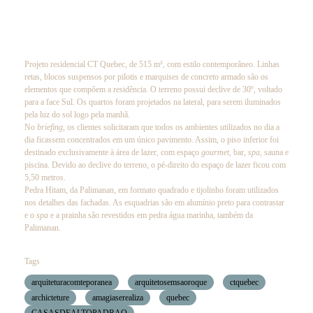
Projeto residencial CT Quebec, de 515 m², com estilo contemporâneo. Linhas
retas, blocos suspensos por pilotis e marquises de concreto armado são os
elementos que compõem a residência. O terreno possui declive de 30º, voltado
para a face Sul. Os quartos foram projetados na lateral, para serem iluminados
pela luz do sol logo pela manhã.
No
briefing
, os clientes solicitaram que todos os ambientes utilizados no dia a
dia ficassem concentrados em um único pavimento. Assim, o piso inferior foi
destinado exclusivamente à área de lazer, com espaço
gourmet
, bar,
spa
, sauna e
piscina. Devido ao declive do terreno, o pé-direito do espaço de lazer ficou com
5,50 metros.
Pedra Hitam, da Palimanan, em formato quadrado e tijolinho foram utilizados
nos detalhes das fachadas. As esquadrias são em alumínio preto para contrastar
e o
spa
e a prainha são revestidos em pedra água marinha, também da
Palimanan.
Tags
arquiteturacomteporanea
arquitetosemsaoroque
ctquebec
archicteture
amagiaserealiza
quebec
CASASDEALTOPADRAO