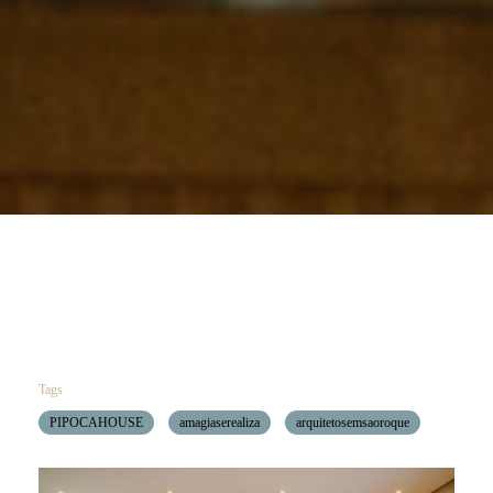
Tags
PIPOCAHOUSE
amagiaserealiza
arquitetosemsaoroque